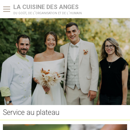
LA CUISINE DES ANGES
du goût, de l'organisation et de l´humain
Accueil
Notre différence
Demande d'Informations Mariage
Livre d'or
Galerie photos
Service au plateau