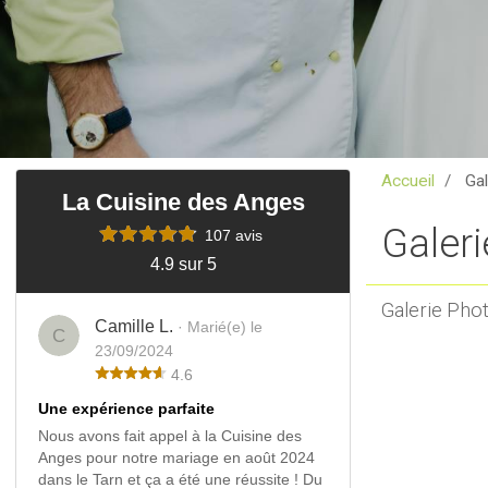
Accueil
Gal
La Cuisine des Anges
Galer
107 avis
4.9 sur 5
Galerie Pho
Camille L.
· Marié(e) le
C
23/09/2024
4.6
Une expérience parfaite
Nous avons fait appel à la Cuisine des
Anges pour notre mariage en août 2024
dans le Tarn et ça a été une réussite ! Du