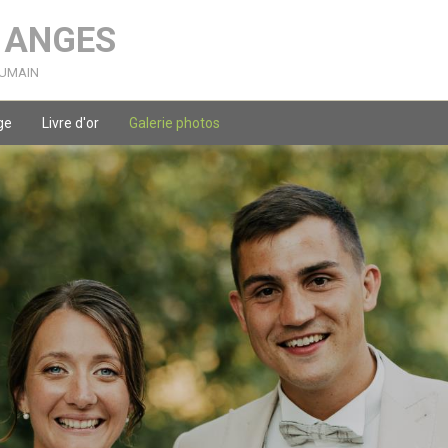
S ANGES
humain
ge
Livre d'or
Galerie photos