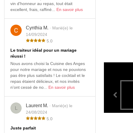
vin d'honneur au repas, tout était
excellent, frais, raffiné...
En savoir plus
Cynthia M.
· Marié(e) le
14/09/2024
5.0
Le traiteur idéal pour un mariage
réussi !
Nous avons choisi la Cuisine des Anges
pour notre mariage et nous ne pouvions
pas être plus satisfaits ! Le cocktail et le
repas étaient délicieux, et nos invités
n'ont cessé de no...
En savoir plus
Laurent M.
· Marié(e) le
L
24/08/2024
5.0
Juste parfait