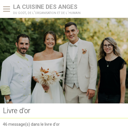
LA CUISINE DES ANGES
du goût, de l'organisation et de l´humain
Accueil
Notre différence
Demande d'Informations Mariage
Livre d'or
Galerie photos
Livre d'or
46 message(s) dans le livre d'or