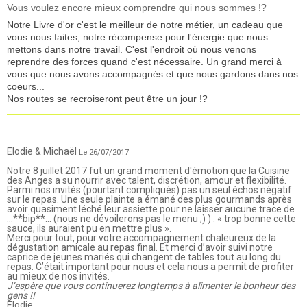
Vous voulez encore mieux comprendre qui nous sommes !?
Notre Livre d'or c'est le meilleur de notre métier, un cadeau que
vous nous faites, notre récompense pour l'énergie que nous
mettons dans notre travail. C'est l'endroit où nous venons
reprendre des forces quand c'est nécessaire. Un grand merci à
vous que nous avons accompagnés et que nous gardons dans nos
coeurs...
Nos routes se recroiseront peut être un jour !?
Elodie & Michaël
Le 26/07/2017
Notre 8 juillet 2017 fut un grand moment d'émotion que la Cuisine
des Anges a su nourrir avec talent, discrétion, amour et flexibilité.
Parmi nos invités (pourtant compliqués) pas un seul échos négatif
sur le repas. Une seule plainte a émané des plus gourmands après
avoir quasiment léché leur assiette pour ne laisser aucune trace de
…**bip**… (nous ne dévoilerons pas le menu ;) ) : « trop bonne cette
sauce, ils auraient pu en mettre plus ».
Merci pour tout, pour votre accompagnement chaleureux de la
dégustation amicale au repas final. Et merci d’avoir suivi notre
caprice de jeunes mariés qui changent de tables tout au long du
repas. C’était important pour nous et cela nous a permit de profiter
au mieux de nos invités.
J’espère que vous continuerez longtemps à alimenter le bonheur des
gens !!
Elodie