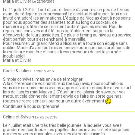
Maria et Olivier
Le 25/09/2015
Le 11 juillet 2015...Tout d'abord désolé d'avoir mis un peu de temps
avant de rédiger nos impressions! Le cocktail était super, tous nos
invité ont adoré les animations. L'équipe de Nicolas était à nos soins
pour nous apporter des assiettes tout au long du cocktail, de
manière à profiter de ce moment autant que les invités. Pour le
repas, nos convives ont été tous agréablement surpris à la
découverte de leurs assiettes. De plus le timing au niveau du service
était parfait, tout s'est enchainé à merveille.
Pour résumer, un grand Merci à Nicolas et à toute son équipe sans
oublier Marie d'avoir tout mis en oeuvre pour que nous profitions de
la meilleure manière et sans stress (presque) de cette journée
inoubliable!!
Maria et Olivier
Gaelle & Julien
Le 29/07/2015
Simple convives, mais envie de témoigner!
A la différence de vos nombreux (beaux) avis, nous souhaitions
vous dire combien nous avions apprécié votre rencontre et votre art
lors de l'après midi Maeva :) C'était un réel plaisir de savourer vos
mets, et cela donne réellement envie de faire en sorte que nos
routes se recroisent un jour pour un autre événement
Continuez à nous surprendre!
Céline et Sylvain
Le 20/07/2015
Le 4 juillet était une très très belle journée, à laquelle vous avez
grandement contribué. Les papilles de nos invités ont été surprises
par des saveurs originales, avec des aliments cuisinés