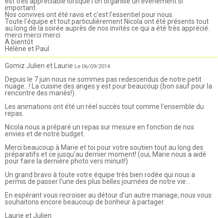
est très appréciable lorsque l'on organise un événement si
important.
Nos convives ont été ravis et c'est l'essentiel pour nous.
Toute l'équipe et tout particulièrement Nicola ont été présents tout
au long de la soirée auprès de nos invités ce qui a été très apprécié.
merci merci merci
A bientôt
Hélène et Paul
Gomiz Julien et Laurie
Le 06/09/2014
Depuis le 7 juin nous ne sommes pas redescendus de notre petit
nuage...! La cuisine des anges y est pour beaucoup (bon sauf pour la
rencontre des mariés!).
Les animations ont été un réel succès tout comme l'ensemble du
repas.
Nicola nous a préparé un repas sur mesure en fonction de nos
envies et de notre budget.
Merci beaucoup à Marie et toi pour votre soutien tout au long des
préparatifs et ce jusqu'au dernier moment! (oui, Marie nous a aidé
pour faire la dernière photo vers minuit!)
Un grand bravo à toute votre équipe très bien rodée qui nous a
permis de passer l'une des plus belles journées de notre vie...
En espérant vous recroiser au détour d'un autre mariage, nous vous
souhaitons encore beaucoup de bonheur à partager.
Laurie et Julien